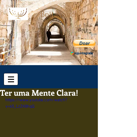
ב"ה
Ter uma Mente Clara!
https://www.youtube.com/watch?
v=65_LzZK8hqQ