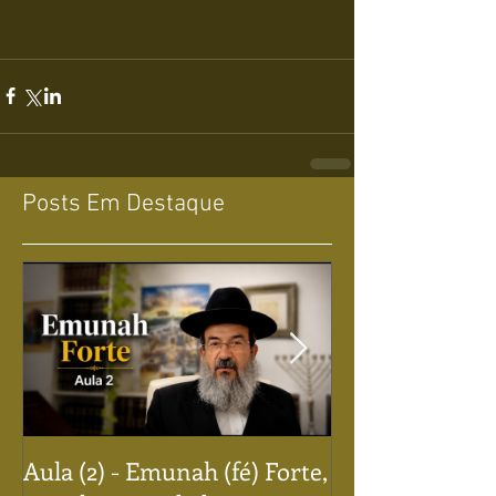
Posts Em Destaque
Aula (2) - Emunah (fé) Forte,
Aula (1) - Emun