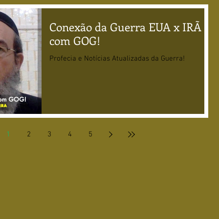
Conexão da Guerra EUA x IRÃ
com GOG!
Profecia e Notícias Atualizadas da Guerra!
1
2
3
4
5