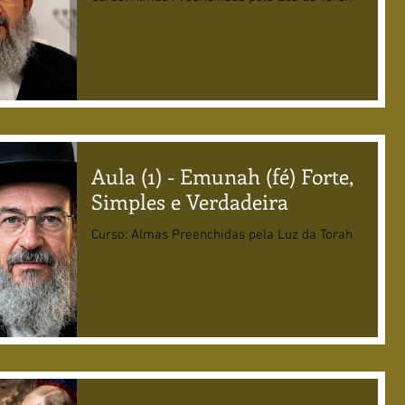
Aula (1) - Emunah (fé) Forte,
Simples e Verdadeira
Curso: Almas Preenchidas pela Luz da Torah