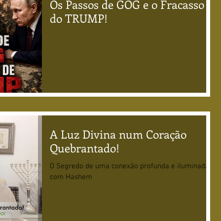
Os Passos de GOG e o Fracasso
do TRUMP!
A Luz Divina num Coração
Quebrantado!
O Segredo de uma conexão profunda e iluminada
com Hashem