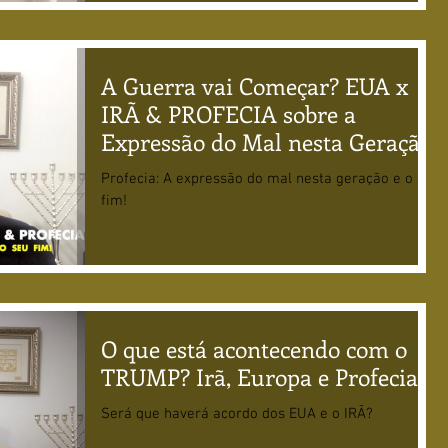
A Guerra vai Começar? EUA x
IRÃ & PROFECIA sobre a
Expressão do Mal nesta Geração!
Profecia: A expressão do mal nesta geração e o seu
fim!
O que está acontecendo com o
TRUMP? Irã, Europa e Profecias!
Será que haverá acordo dos EUA e o IRÃ?