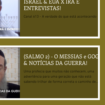
ISRAEL & EUA X IRÃ E
ENTREVISTAS!
Canal 613 - A verdade do que está acontecendo
(SALMO 2) - O MESSIAS e GOG
& NOTÍCIAS DA GUERRA!
Uma profecia que muitos não conhecem, uma
advertência para uma geração que não está
sabendo trilhar de forma correta o caminho de
D'us.