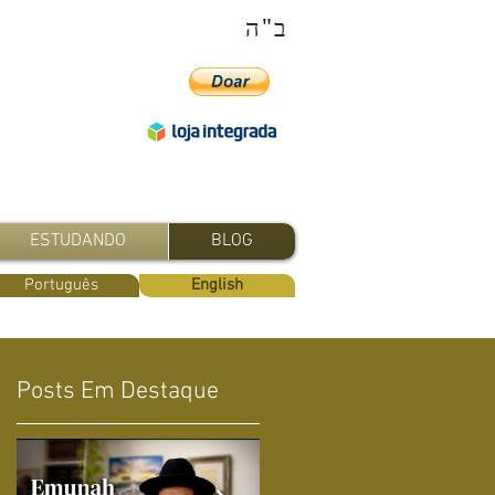
ב"ה
ESTUDANDO
BLOG
Português
English
Posts Em Destaque