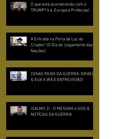
O que está acontecendo com o
TRUMP? Irã, Europa e Profecias!
A Entrada na Porta de Luz do
Criador! (O Dia do Julgamento das
Nações)
CENAS REAIS DA GUERRA: ISRAEL
& EUA X IRÃ E ENTREVISTAS!
(SALMO 2) - O MESSIAS e GOG &
NOTÍCIAS DA GUERRA!