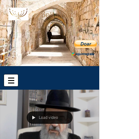
ב"ה
Load video