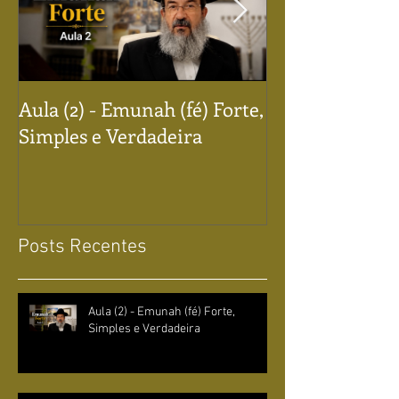
Aula (2) - Emunah (fé) Forte,
Aula (1) - Emun
Simples e Verdadeira
Simples e Verd
Posts Recentes
Aula (2) - Emunah (fé) Forte,
Simples e Verdadeira