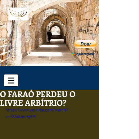
ב"ה
O FARAÓ PERDEU O
LIVRE ARBÍTRIO?
https://www.youtube.com/watch?
v=TXA6Uen6yfM