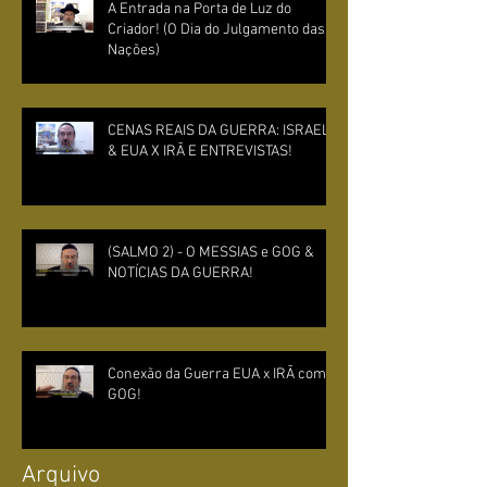
A Entrada na Porta de Luz do
Criador! (O Dia do Julgamento das
Nações)
CENAS REAIS DA GUERRA: ISRAEL
& EUA X IRÃ E ENTREVISTAS!
(SALMO 2) - O MESSIAS e GOG &
NOTÍCIAS DA GUERRA!
Conexão da Guerra EUA x IRÃ com
GOG!
Arquivo