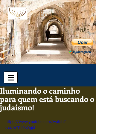
ב"ה
Iluminando o caminho
para quem está buscando o
judaísmo!
https://www.youtube.com/watch?
v=4JbTPJ3NOgM