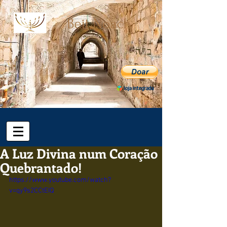
ב"ה
A Luz Divina num Coração
Quebrantado!
https://www.youtube.com/watch?
v=qy9s2CCtEIQ