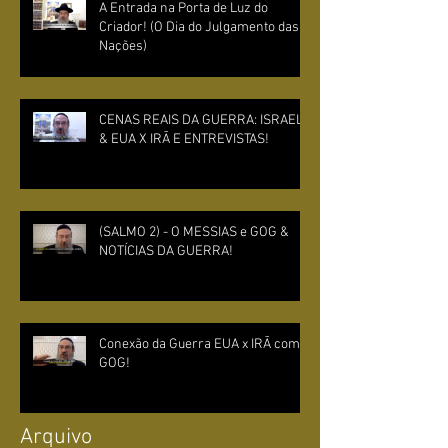
A Entrada na Porta de Luz do
Criador! (O Dia do Julgamento das
Nações)
CENAS REAIS DA GUERRA: ISRAEL
& EUA X IRÃ E ENTREVISTAS!
(SALMO 2) - O MESSIAS e GOG &
NOTÍCIAS DA GUERRA!
Conexão da Guerra EUA x IRÃ com
GOG!
Arquivo