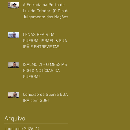
A Entrada na Porta de
Luz do Criador! (O Dia do
Julgamento das Nações)
CENAS REAIS DA
GUERRA: ISRAEL & EUA X
IRÃ E ENTREVISTAS!
(SALMO 2) - O MESSIAS e
GOG & NOTÍCIAS DA
GUERRA!
Conexão da Guerra EUA x
IRÃ com GOG!
Arquivo
agosto de 2026
(1)
1 post