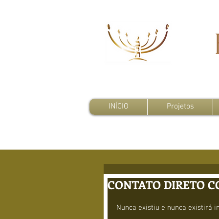
INÍCIO
Projetos
CONTATO DIRETO C
Nunca existiu e nunca existirá i