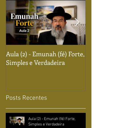
Aula (2) - Emunah (fé) Forte,
Aula (1) - Emun
Simples e Verdadeira
Simples e Verd
Posts Recentes
Aula (2) - Emunah (fé) Forte,
Simples e Verdadeira