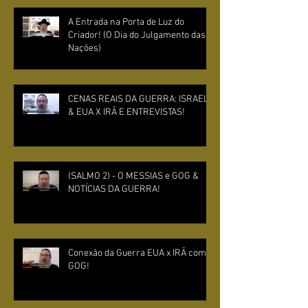
A Entrada na Porta de Luz do
Criador! (O Dia do Julgamento das
Nações)
CENAS REAIS DA GUERRA: ISRAEL
& EUA X IRÃ E ENTREVISTAS!
(SALMO 2) - O MESSIAS e GOG &
NOTÍCIAS DA GUERRA!
Conexão da Guerra EUA x IRÃ com
GOG!