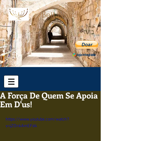
ב"ה
A Força De Quem Se Apoia
Em D'us!
https://www.youtube.com/watch?
v=jZOnkAmEFd4